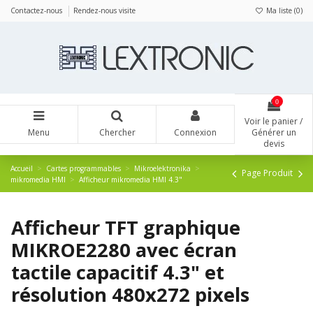
Panneau de gestion des cookies
Contactez-nous
Rendez-nous visite
Ma liste (
0
)
0
Voir le panier /
Menu
Chercher
Connexion
Générer un
devis
Accueil
Cartes programmables
Mikroelektronika
Page Produit
mikromedia HMI
Afficheur mikromedia HMI 4.3"
Afficheur TFT graphique
MIKROE2280 avec écran
tactile capacitif 4.3" et
résolution 480x272 pixels