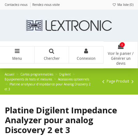
Panneau de gestion des cookies
Contactez-nous
Rendez-nous visite
Ma liste (
0
)
0
Voir le panier /
Menu
Chercher
Connexion
Générer un
devis
Accueil
Cartes programmables
Digilent
Equipements de tests et mesures
Accessoires optionnels
Page Produit
Platine analyseur d'impédance pour Analog Discovery 2
et 3
Platine Digilent Impedance
Analyzer pour analog
Discovery 2 et 3