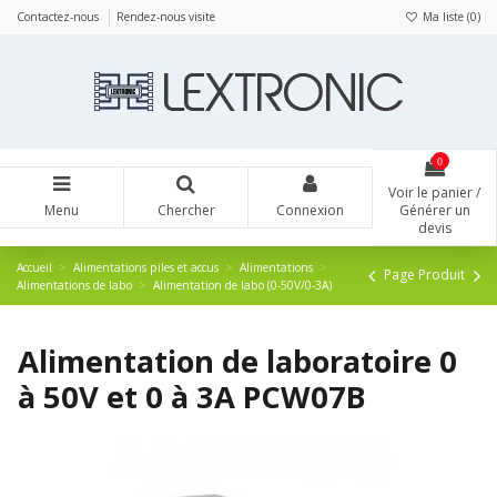
Panneau de gestion des cookies
Contactez-nous
Rendez-nous visite
Ma liste (
0
)
0
Voir le panier /
Menu
Chercher
Connexion
Générer un
devis
Accueil
Alimentations piles et accus
Alimentations
Page Produit
Alimentations de labo
Alimentation de labo (0-50V/0-3A)
Alimentation de laboratoire 0
à 50V et 0 à 3A PCW07B