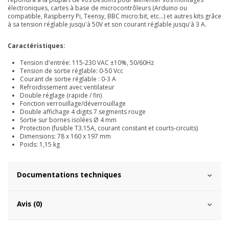
électroniques, cartes à base de microcontrôleurs (Arduino ou
compatible, Raspberry Pi, Teensy, BBC micro:bit, etc...) et autres kits grâce
à sa tension réglable jusqu'à 50V et son courant réglable jusqu'à 3 A.
Caractéristiques:
Tension d'entrée: 115-230 VAC ±10%, 50/60Hz
Tension de sortie réglable: 0-50 Vcc
Courant de sortie réglable : 0-3 A
Refroidissement avec ventilateur
Double réglage (rapide / fin)
Fonction verrouillage/déverrouillage
Double affichage 4 digits 7 segments rouge
Sortie sur bornes isolées Ø 4 mm
Protection (fusible T3.15A, courant constant et courts-circuits)
Dimensions: 78 x 160 x 197 mm
Poids: 1,15 kg
Documentations techniques
Avis (0)