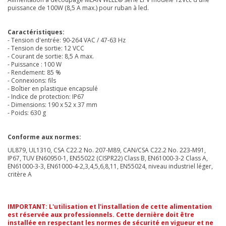
puissance de 100W (8,5 A max.) pour ruban à led.
Caractéristiques:
- Tension d'entrée: 90-264 VAC / 47-63 Hz
- Tension de sortie: 12 VCC
- Courant de sortie: 8,5 A max.
- Puissance : 100 W
- Rendement: 85 %
- Connexions: fils
- Boîtier en plastique encapsulé
- Indice de protection: IP67
- Dimensions: 190 x 52 x 37 mm
- Poids: 630 g
Conforme aux normes:
UL879, UL1310, CSA C22.2 No. 207-M89, CAN/CSA C22.2 No. 223-M91,
IP67, TUV EN60950-1, EN55022 (CISPR22) Class B, EN61000-3-2 Class A,
EN61000-3-3, EN61000-4-2,3,4,5,6,8,11, EN55024, niveau industriel léger,
critère A
IMPORTANT: L'utilisation et l'installation de cette alimentation
est réservée aux professionnels. Cette dernière doit être
installée en respectant les normes de sécurité en vigueur et ne