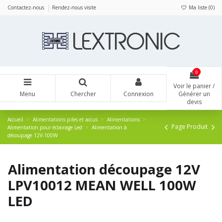
Panneau de gestion des cookies
Contactez-nous
Rendez-nous visite
Ma liste (
0
)
0
Voir le panier /
Menu
Chercher
Connexion
Générer un
devis
Accueil
Alimentations piles et accus
Alimentations
Page Produit
Alimentation pour éclairage Led
Alimentation à
découpage 12V-100W
Alimentation découpage 12V
LPV10012 MEAN WELL 100W
LED