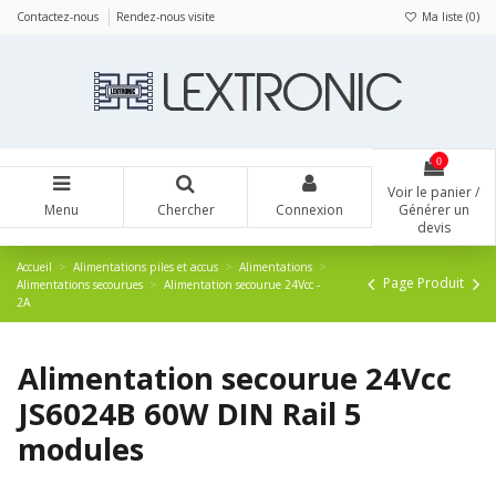
Panneau de gestion des cookies
Contactez-nous
Rendez-nous visite
Ma liste (
0
)
0
Voir le panier /
Menu
Chercher
Connexion
Générer un
devis
Accueil
Alimentations piles et accus
Alimentations
Page Produit
Alimentations secourues
Alimentation secourue 24Vcc -
2A
Alimentation secourue 24Vcc
JS6024B 60W DIN Rail 5
modules