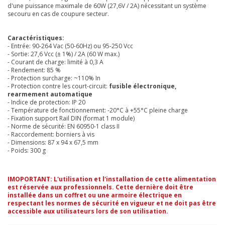
d'une puissance maximale de 60W (27,6V / 2A) nécessitant un système
secouru en cas de coupure secteur.
Caractéristiques:
- Entrée: 90-264 Vac (50-60Hz) ou 95-250 Vcc
- Sortie: 27,6 Vcc (± 1%) / 2A (60 W max.)
- Courant de charge: limité à 0,3 A
- Rendement: 85 %
- Protection surcharge: ~110% In
- Protection contre les court-circuit:
fusible électronique,
rearmement automatique
- Indice de protection: IP 20
- Température de fonctionnement: -20°C à +55°C pleine charge
- Fixation support Rail DIN (format 1 module)
- Norme de sécurité: EN 60950-1 class II
- Raccordement: borniers à vis
- Dimensions: 87 x 94 x 67,5 mm
- Poids: 300 g
IMOPORTANT: L'utilisation et l'installation de cette alimentation
est réservée aux professionnels. Cette dernière doit être
installée dans un coffret ou une armoire électrique en
respectant les normes de sécurité en vigueur et ne doit pas être
accessible aux utilisateurs lors de son utilisation.