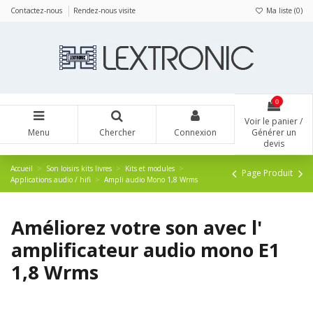
Panneau de gestion des cookies
Contactez-nous
Rendez-nous visite
Ma liste (
0
)
0
Voir le panier /
Menu
Chercher
Connexion
Générer un
devis
Accueil
Son loisirs kits livres
Kits et modules
Page Produit
Applications audio / hifi
Ampli audio Mono 1,8 Wrms
Améliorez votre son avec l'
amplificateur audio mono E1
1,8 Wrms