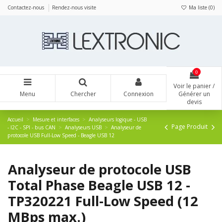
Panneau de gestion des cookies
Contactez-nous
Rendez-nous visite
Ma liste (
0
)
0
Voir le panier /
Menu
Chercher
Connexion
Générer un
devis
Accueil
Mesure et interfaces
Analyseurs logique - USB
Page Produit
- I2C - SPI - bus CAN
Analyseurs USB
Analyseur de
protocole USB Full-Low Speed - Beagle USB 12
Analyseur de protocole USB
Total Phase Beagle USB 12 -
TP320221 Full-Low Speed (12
MBps max.)