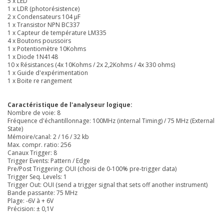
5 x LED
1 x LDR (photorésistence)
2 x Condensateurs 104 µF
1 x Transistor NPN BC337
1 x Capteur de température LM335
4 x Boutons poussoirs
1 x Potentiomètre 10Kohms
1 x Diode 1N4148
10 x Résistances (4x 10Kohms / 2x 2,2Kohms / 4x 330 ohms)
1 x Guide d'expérimentation
1 x Boite re rangement
Caractéristique de l'analyseur logique:
Nombre de voie: 8
Fréquence d'échantillonnage: 100MHz (internal Timing) / 75 MHz (External
State)
Mémoire/canal: 2 / 16 / 32 kb
Max. compr. ratio: 256
Canaux Trigger: 8
Trigger Events: Pattern / Edge
Pre/Post Triggering: OUI (choisi de 0-100% pre-trigger data)
Trigger Seq. Levels: 1
Trigger Out: OUI (send a trigger signal that sets off another instrument)
Bande passante: 75 MHz
Plage: -6V à + 6V
Précision: ± 0,1V