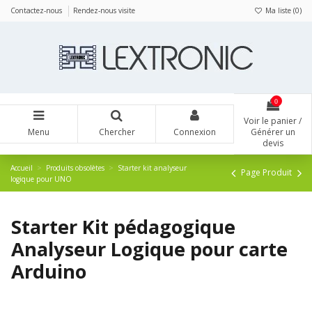
Panneau de gestion des cookies
Contactez-nous
Rendez-nous visite
Ma liste (
0
)
0
Voir le panier /
Menu
Chercher
Connexion
Générer un
devis
Accueil
Produits obsolètes
Starter kit analyseur
Page Produit
logique pour UNO
Starter Kit pédagogique
Analyseur Logique pour carte
Arduino