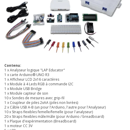
Contenu:
1 x Analyseur logique "LAP Educator"
1 x carte Arduino® UNO R3
1 x Afficheur LCD 2x16 caractères
1 x Module à 4 Leds RGB à commande I2C
1 x Module USB Bridge
1 x Module capteur de son
10 x Sondes de mesures avec grip-fil
1 x Coupleur de piles 2xAA (piles non livrées)
2 x Câble USB A-B (un pour l'Arduino, l'autre pour l'Analyseur)
10 x Straps flexibles femelle/femelle (pour l'analyseur)
20 x Straps flexibles mâle/mâle (pour Arduino / breadboard)
1 x Plaque d'expérimentation (Breadboard)
1 x moteur CC 3V