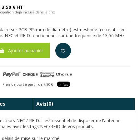
3,50 € HT
cipation déjà incluse dans le prix
ulaire sur PCB (35 mm de diamètre) est destinée à être utilisée
ons NFC et RFID fonctionnant sur une fréquence de 13,56 MHz.
Ajouter au panier
is de port à partir de 7.90 €
infos
es
Avis
(0)
cteurs NFC / RFID. Il est essentiel de disposer de l'antenne
timales avec les tags NFC/RFID de vos produits.
 délais de mise sur le marché.