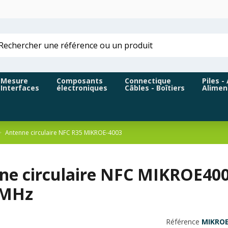
Mesure
Composants
Connectique
Piles -
Interfaces
électroniques
Câbles - Boîtiers
Alimen
Antenne circulaire NFC R35 MIKROE-4003
ne circulaire NFC MIKROE400
 MHz
Référence
MIKROE