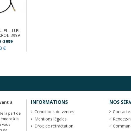
U.FL - U.FL
IKROE-3999
E-3999
0 €
INFORMATIONS
NOS SERV
vant à
Conditions de ventes
Contacte
de la part de
Mentions légales
Rendez-no
mément à la
z vous
Droit de rétractation
Commande
en de