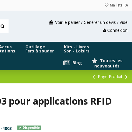
Ma liste (
0
)
Voir le panier / Générer un devis
/
Vide
Connexion
 Accus
Outillage
Kits - Livres
tations
Fers à souder
Son - Loisirs
Toutes les
Blog
nouveautés
Page Produit
3 pour applications RFID
-4003
Disponible