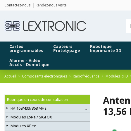
Panneau de gestion des cookies
Contactez-nous
Rendez-nous visite
Cartes
Capteurs
Robotique
programmables
Prototypage
Imprimante 3D
Alarme - Vidéo
Accès - Domotique
Accueil
Composants electroniques
Radiofréquence
Modules RFID
Anten
Rubrique en cours de consultation
13,56
FM 169/433/868 MHz
Modules LoRa / SIGFOX
Modules XBee