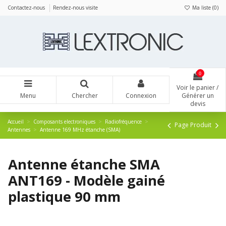
Panneau de gestion des cookies
Contactez-nous
Rendez-nous visite
Ma liste (
0
)
0
Voir le panier /
Menu
Chercher
Connexion
Générer un
devis
Accueil
Composants electroniques
Radiofréquence
Page Produit
Antennes
Antenne 169 MHz étanche (SMA)
Antenne étanche SMA
ANT169 - Modèle gainé
plastique 90 mm