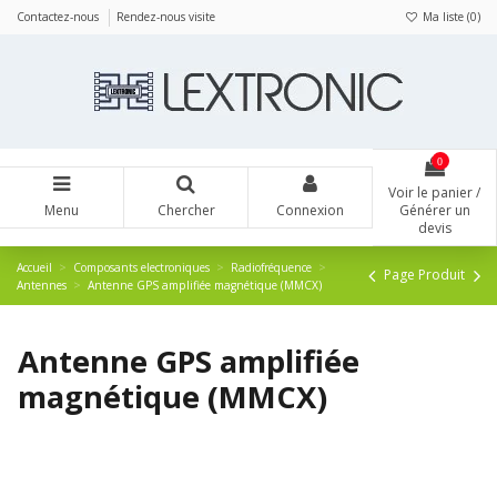
Panneau de gestion des cookies
Contactez-nous
Rendez-nous visite
Ma liste (
0
)
0
Voir le panier /
Menu
Chercher
Connexion
Générer un
devis
Accueil
Composants electroniques
Radiofréquence
Page Produit
Antennes
Antenne GPS amplifiée magnétique (MMCX)
Antenne GPS amplifiée
magnétique (MMCX)