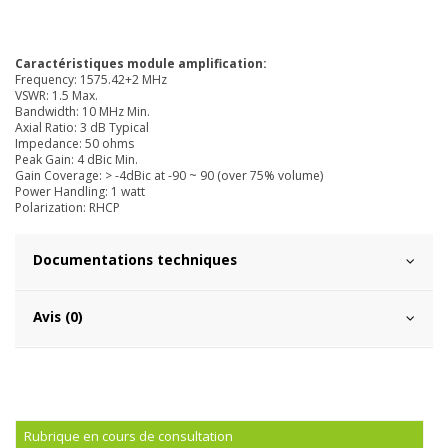
Caractéristiques module amplification:
Frequency: 1575.42+2 MHz
VSWR: 1.5 Max.
Bandwidth: 10 MHz Min.
Axial Ratio: 3 dB Typical
Impedance: 50 ohms
Peak Gain: 4 dBic Min.
Gain Coverage: > -4dBic at -90 ~ 90 (over 75% volume)
Power Handling: 1 watt
Polarization: RHCP
Documentations techniques
Avis (0)
Rubrique en cours de consultation