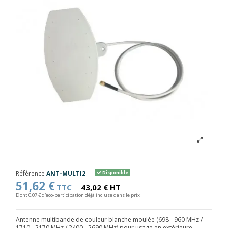
Référence
ANT-MULTI2
Disponible
51,62 €
TTC
43,02 € HT
Dont 0,07 € d'eco-participation déjà incluse dans le prix
Antenne multibande de couleur blanche moulée (698 - 960 MHz /
1710 - 2170 MHz / 2400 - 2690 MHz) pour usage en extérieure.