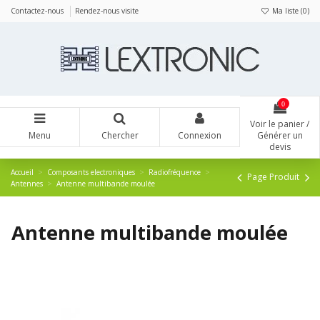
Panneau de gestion des cookies
Contactez-nous
Rendez-nous visite
Ma liste (
0
)
0
Voir le panier /
Menu
Chercher
Connexion
Générer un
devis
Accueil
Composants electroniques
Radiofréquence
Page Produit
Antennes
Antenne multibande moulée
Antenne multibande moulée