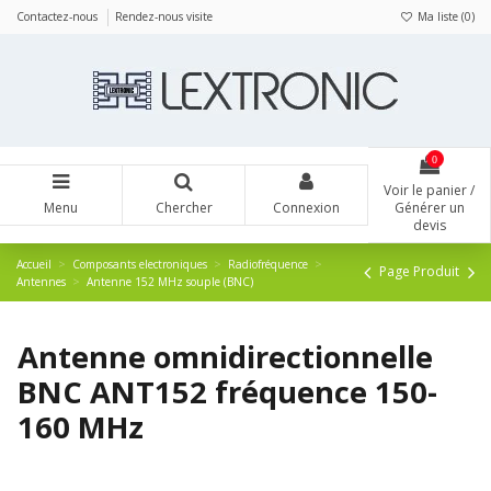
Panneau de gestion des cookies
Contactez-nous
Rendez-nous visite
Ma liste (
0
)
0
Voir le panier /
Menu
Chercher
Connexion
Générer un
devis
Accueil
Composants electroniques
Radiofréquence
Page Produit
Antennes
Antenne 152 MHz souple (BNC)
Antenne omnidirectionnelle
BNC ANT152 fréquence 150-
160 MHz