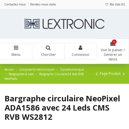
Panneau de gestion des cookies
Contactez-nous
Rendez-nous visite
Ma liste (
0
)
0
Voir le panier /
Menu
Chercher
Connexion
Générer un
devis
Accueil
Composants electroniques
Optoélectronique
Page Produit
Bargraphes à Leds
Bargraphe Circulaire24 leds RVB
NeoPixels
Bargraphe circulaire NeoPixel
ADA1586 avec 24 Leds CMS
RVB WS2812