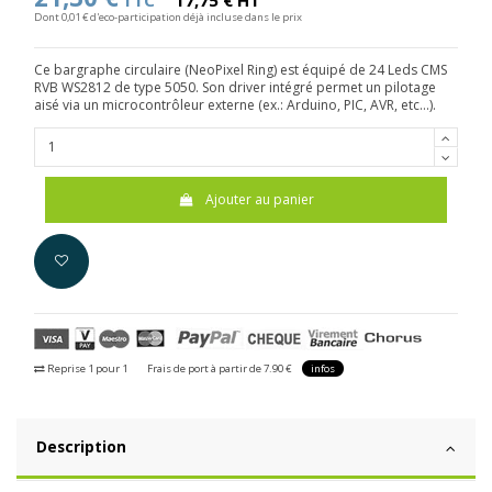
TTC
17,75 € HT
Dont 0,01 € d'eco-participation déjà incluse dans le prix
Ce bargraphe circulaire (NeoPixel Ring) est équipé de 24 Leds CMS
RVB WS2812 de type 5050. Son driver intégré permet un pilotage
aisé via un microcontrôleur externe (ex.: Arduino, PIC, AVR, etc...).
Ajouter au panier
Reprise 1 pour 1
Frais de port à partir de 7.90 €
infos
Description