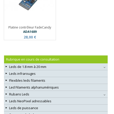
Platine contrôleur FadeCandy
ADA1689
28,00 €
Rubrique en cours de consultation
Leds de 1.8 mm à 20 mm
Leds infrarouges
Flexibles leds filaments
Led Filaments alphanumériques
Rubans Leds
Leds NeoPixel adressables
Leds de puissance