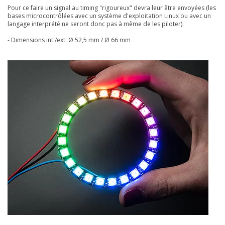
Pour ce faire un signal au timing "rigoureux" devra leur être envoyées (les
bases microcontrôlées avec un système d'exploitation Linux ou avec un
langage interprété ne seront donc pas à même de les piloter).
- Dimensions int./ext: Ø 52,5 mm / Ø 66 mm