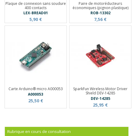
Plaque de connexion sans soudure
Paire de motoréducteurs
400 contacts
économiques (pignon plastique)
LEX-BREAD01
ROB-13302
5,90 €
7,56 €
Carte Arduino® micro A000053
SparkFun Wireless Motor Driver
Shield DEV-14285
A000053
DEV-14285
25,50 €
25,95 €
Rubrique en cours de consultation