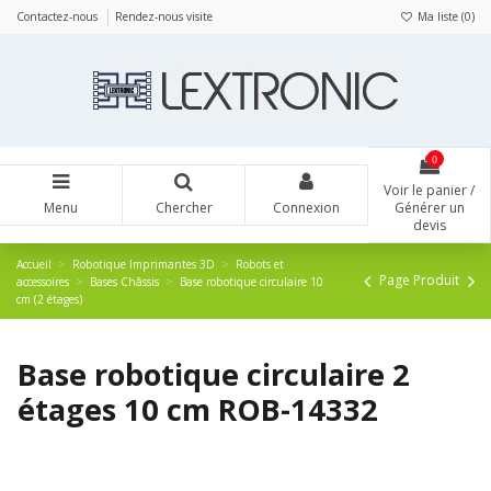
Panneau de gestion des cookies
Contactez-nous
Rendez-nous visite
Ma liste (
0
)
0
Voir le panier /
Menu
Chercher
Connexion
Générer un
devis
Accueil
Robotique Imprimantes 3D
Robots et
Page Produit
accessoires
Bases Châssis
Base robotique circulaire 10
cm (2 étages)
Base robotique circulaire 2
étages 10 cm ROB-14332