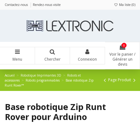
Panneau de gestion des cookies
Contactez-nous
Rendez-nous visite
Ma liste (
0
)
0
Voir le panier /
Menu
Chercher
Connexion
Générer un
devis
Accueil
Robotique Imprimantes 3D
Robots et
Page Produit
accessoires
Robots programmables
Base robotique Zip
Runt Rover™
Base robotique Zip Runt
Rover pour Arduino