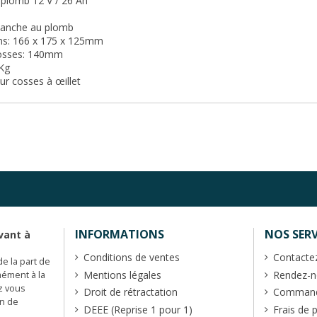
 plomb 12 V / 26 Ah
anche au plomb
s: 166 x 175 x 125mm
cosses: 140mm
9Kg
our cosses à œillet
INFORMATIONS
NOS SERV
vant à
Conditions de ventes
Contacte
de la part de
Mentions légales
Rendez-no
mément à la
z vous
Droit de rétractation
Commande
en de
DEEE (Reprise 1 pour 1)
Frais de 