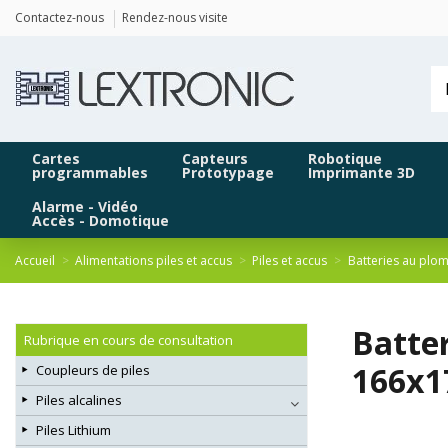
Panneau de gestion des cookies
Contactez-nous
Rendez-nous visite
Cartes
Capteurs
Robotique
programmables
Prototypage
Imprimante 3D
Alarme - Vidéo
Accès - Domotique
Accueil
Alimentations piles et accus
Piles et accus
Batteries au plo
Batte
Rubrique en cours de consultation
166x
Coupleurs de piles
Piles alcalines
Piles Lithium