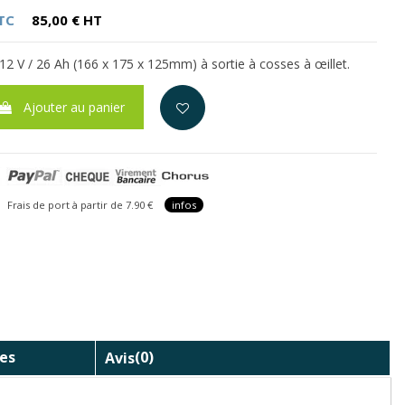
TC
85,00 € HT
12 V / 26 Ah (166 x 175 x 125mm) à sortie à cosses à œillet.
Ajouter au panier
is de port à partir de 7.90 €
infos
es
Avis
(0)