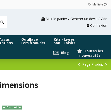
Ma liste (
0
)
Voir le panier / Générer un devis
/
Vide
Connexion
 Accus
Outillage
Kits - Livres
tations
Fers à souder
Son - Loisirs
Toutes les
Blog
nouveautés
Page Produit
dimensions
Disponible