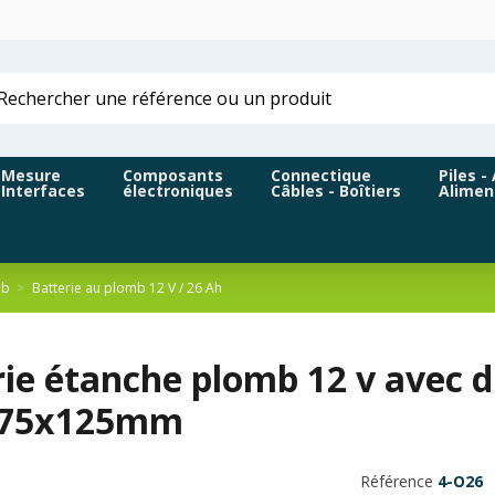
Mesure
Composants
Connectique
Piles -
Interfaces
électroniques
Câbles - Boîtiers
Alimen
mb
Batterie au plomb 12 V / 26 Ah
rie étanche plomb 12 v avec 
175x125mm
Référence
4-O26