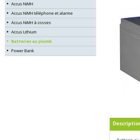
Accus NiMH
Accus NiMH téléphone et alarme
Accus NiMH à cosses
Accus Lithium
Batteries au plomb
Power Bank
Descriptio