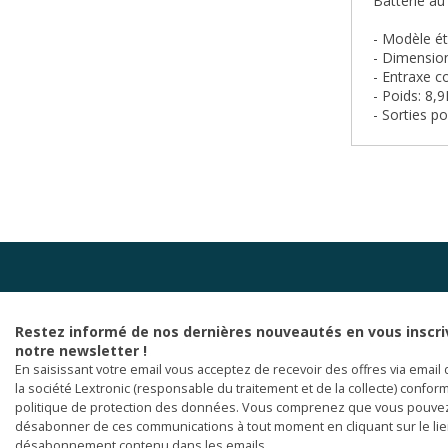
Batterie au
-
Modèle ét
-
Dimension
- Entraxe 
- Poids: 8,
- Sorties p
Restez informé de nos dernières nouveautés en vous inscri
notre newsletter !
En saisissant votre email vous acceptez de recevoir des offres via email 
la société Lextronic (responsable du traitement et de la collecte) confor
politique de protection des données. Vous comprenez que vous pouve
désabonner de ces communications à tout moment en cliquant sur le li
désabonnement contenu dans les emails.