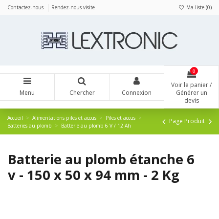
Panneau de gestion des cookies
Contactez-nous
Rendez-nous visite
Ma liste (
0
)
0
Voir le panier /
Menu
Chercher
Connexion
Générer un
devis
Accueil
Alimentations piles et accus
Piles et accus
Page Produit
Batteries au plomb
Batterie au plomb 6 V / 12 Ah
Batterie au plomb étanche 6
v - 150 x 50 x 94 mm - 2 Kg