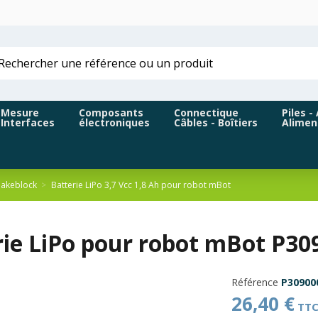
Mesure
Composants
Connectique
Piles -
Interfaces
électroniques
Câbles - Boîtiers
Alimen
akeblock
Batterie LiPo 3,7 Vcc 1,8 Ah pour robot mBot
rie LiPo pour robot mBot P30
Référence
P30900
26,40 €
TT