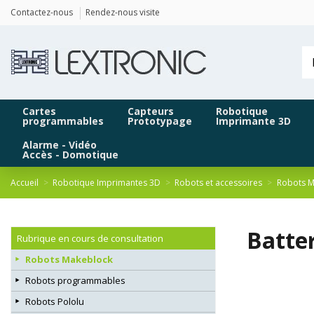
Panneau de gestion des cookies
Contactez-nous
Rendez-nous visite
Cartes
Capteurs
Robotique
programmables
Prototypage
Imprimante 3D
Alarme - Vidéo
Accès - Domotique
Accueil
Robotique Imprimantes 3D
Robots et accessoires
Robots M
Batte
Rubrique en cours de consultation
Robots Makeblock
Robots programmables
Robots Pololu