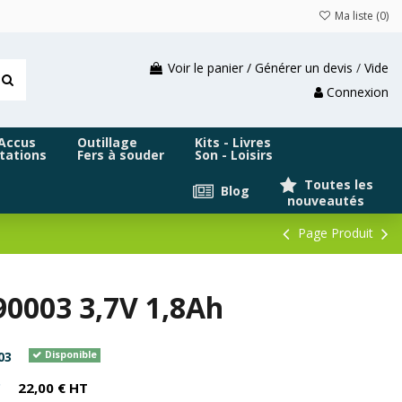
Ma liste (
0
)
Voir le panier / Générer un devis
/
Vide
Connexion
 Accus
Outillage
Kits - Livres
tations
Fers à souder
Son - Loisirs
Toutes les
Blog
nouveautés
Page Produit
90003 3,7V 1,8Ah
03
Disponible
C
22,00 € HT