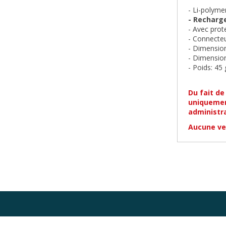
- Li-polyme
- Rechar
- Avec prote
- Connecteu
- Dimension
- Dimension
- Poids: 45 
Du fait de
uniquemen
administra
Aucune ve