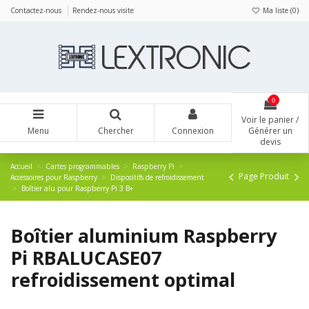
Panneau de gestion des cookies
Contactez-nous
Rendez-nous visite
Ma liste (
0
)
0
Voir le panier /
Menu
Chercher
Connexion
Générer un
devis
Accueil
Cartes programmables
Raspberry Pi
Page Produit
Accessoires pour Raspberry
Dispositifs de refroidissement
Boîtier alu pour Raspberry Pi 3 B+
Boîtier aluminium Raspberry
Pi RBALUCASE07
refroidissement optimal