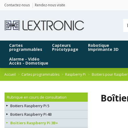
Panneau de gestion des cookies
Contactez-nous
Rendez-nous visite
Cartes
Capteurs
Robotique
programmables
Prototypage
Imprimante 3D
Alarme - Vidéo
Accès - Domotique
Accueil
Cartes programmables
Raspberry Pi
Boitiers pour Raspber
Boîti
Rubrique en cours de consultation
Boitiers Raspberry Pi 5
Boitiers Raspberry Pi 4B
Boitiers Raspberry Pi 3B+