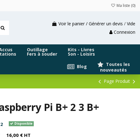
Ma liste (
0
)
Voir le panier / Générer un devis
/
Vide
Connexion
 Accus
Outillage
Kits - Livres
tations
Fers à souder
Son - Loisirs
Toutes les
Blog
nouveautés
Page Produit
spberry Pi B+ 2 3 B+
2
Disponible
C
16,00 € HT