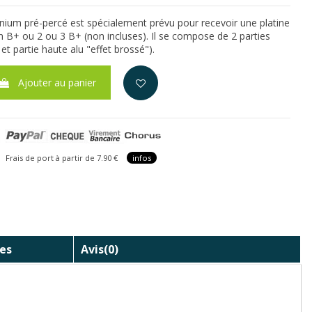
inium pré-percé est spécialement prévu pour recevoir une platine
n B+ ou 2 ou 3 B+ (non incluses). Il se compose de 2 parties
 et partie haute alu "effet brossé").
Ajouter au panier
is de port à partir de 7.90 €
infos
es
Avis
(0)