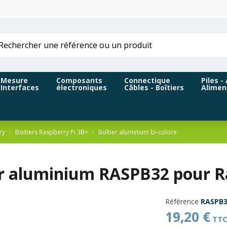
Mesure
Composants
Connectique
Piles -
Interfaces
électroniques
Câbles - Boîtiers
Alimen
ry
Boitiers Raspberry Pi 3B+
Boîtier aluminium bi-colore
er aluminium RASPB32 pour Ra
Référence
RASPB3
19,20 €
TT