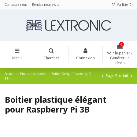
Panneau de gestion des cookies
Contactez-nous
Rendez-nous visite
Ma liste (
0
)
0
Voir le panier /
Menu
Chercher
Connexion
Générer un
devis
Accueil
Produits obsolètes
Boitier Design Raspberry Pi
Page Produit
3B+
Boitier plastique élégant
pour Raspberry Pi 3B