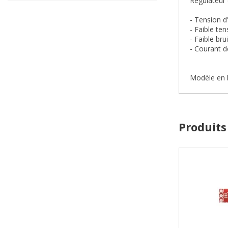
Régulateur 
- Tension d
- Faible te
- Faible br
- Courant d
Modèle en b
Produits