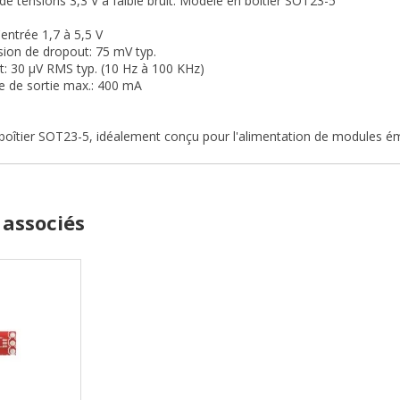
de tensions 3,3 V à faible bruit. Modèle en boîtier SOT23-5
'entrée 1,7 à 5,5 V
nsion de dropout: 75 mV typ.
uit: 30 µV RMS typ. (10 Hz à 100 KHz)
e de sortie max.: 400 mA
oîtier SOT23-5, idéalement conçu pour l'alimentation de modules éme
 associés