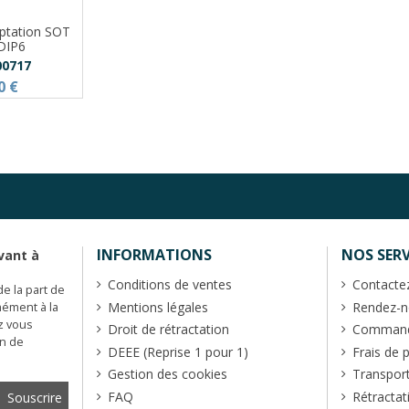
aptation SOT
 DIP6
00717
0 €
INFORMATIONS
NOS SERV
vant à
Conditions de ventes
Contacte
de la part de
Mentions légales
Rendez-no
mément à la
z vous
Droit de rétractation
Commande
en de
DEEE (Reprise 1 pour 1)
Frais de 
Gestion des cookies
Transpor
FAQ
Rétractat