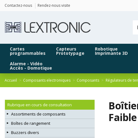
Panneau de gestion des cookies
Contactez-nous
Rendez-nous visite
Cartes
Capteurs
Robotique
programmables
Prototypage
Imprimante 3D
Alarme - Vidéo
Accès - Domotique
Accueil
Composants electroniques
Composants
Régulateurs de te
Boîti
Rubrique en cours de consultation
Faible
Assortiments de composants
Boîtes de rangement
Buzzers divers