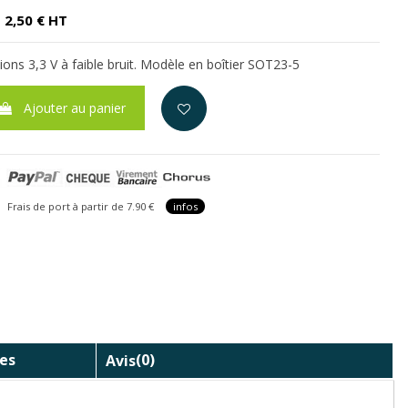
2,50 € HT
ions 3,3 V à faible bruit. Modèle en boîtier SOT23-5
Ajouter au panier
is de port à partir de 7.90 €
infos
es
Avis
(0)