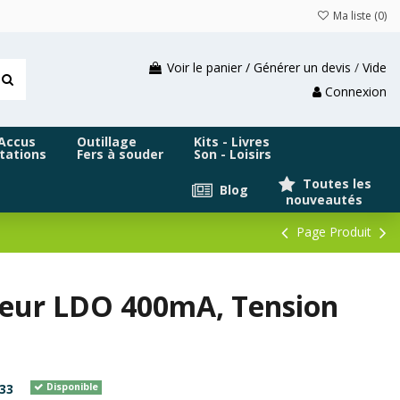
Ma liste (
0
)
Voir le panier / Générer un devis
/
Vide
Connexion
 Accus
Outillage
Kits - Livres
tations
Fers à souder
Son - Loisirs
Toutes les
Blog
nouveautés
Page Produit
teur LDO 400mA, Tension
33
Disponible