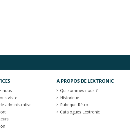
ICES
A PROPOS DE LEXTRONIC
z-nous
Qui sommes nous ?
us visite
Historique
 administrative
Rubrique Rétro
port
Catalogues Lextronic
teurs
ion