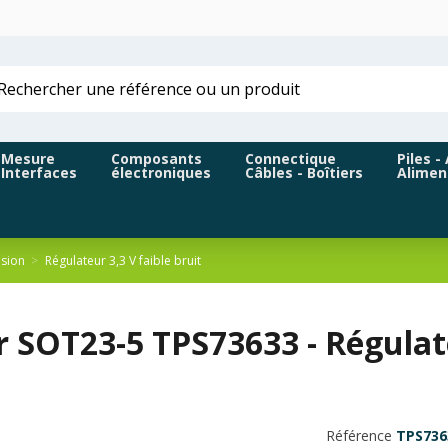
Mesure
Composants
Connectique
Piles -
Interfaces
électroniques
Câbles - Boîtiers
Alimen
nsion
Régulateur 3,3 V faible bruit
er SOT23-5 TPS73633 - Régula
Référence
TPS736