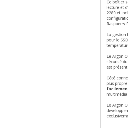
Ce boîtier 
lecture et 
2280 et inc
configurati
Raspberry P
La gestion 
pour le SS
température
Le Argon O
sécurisé du
est présent
Côté connec
plus propre
facilemen
multimédia 
Le Argon O
développeme
exclusivem