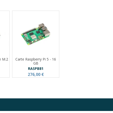
e M.2
Carte Raspberry Pi 5 - 16
GB
RASPB81
276,00 €