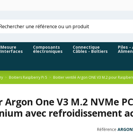
Mesure
Composants
Connectique
Piles -
Interfaces
électroniques
Câbles - Boîtiers
Alimen
ry
Boitiers Raspberry Pi 5
Boitier ventilé Argon ONE V3 M.2 pour Raspberr
er Argon One V3 M.2 NVMe PCI
nium avec refroidissement ac
Référence
ARGON