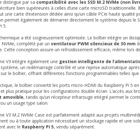
se distingue par sa
compatibilité avec les SSD M.2 NVMe (non livré
d’écriture bien supérieures à celles d’une carte microSD traditionnell
lut une carte d’extension dédiée ainsi qu’un câble PCIe haute qualité p
on permet également de démarrer directement le système depuis le S
i 5.
thermique a été soigneusement optimisée. Le boîtier intègre un dissi
D NVMe, complété par un
ventilateur PWM silencieux de 30 mm
do
. Cette conception assure un refroidissement efficace, même lors de 
ne V3 intègre également une
gestion intelligente de l’alimentati
 système, un redémarrage contrôlé et une reprise automatique après
 sur le boîtier, offrant différentes fonctions programmables telles qu
tique, le boîtier convertit les ports micro-HDMI du Raspberry Pi 5 e
 et plus pratique pour les configurations double écran. L’accès aux b
t amovible
, tandis qu’un récepteur infrarouge intégré permet le contr
ou un usage type salon.
ne V3 M.2 NVMe Case est parfaitement adapté aux projets multimédi
nt ou à toute application nécessitant un stockage rapide et une solu
ent avec le
Raspberry Pi 5
, vendu séparément.