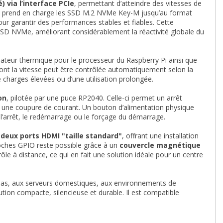
) via l’interface PCIe
, permettant d’atteindre des vitesses de
e. Il prend en charge les SSD M.2 NVMe Key-M jusqu’au format
our garantir des performances stables et fiables. Cette
SD NVMe, améliorant considérablement la réactivité globale du
pateur thermique pour le processeur du Raspberry Pi ainsi que
nt la vitesse peut être contrôlée automatiquement selon la
charges élevées ou d’une utilisation prolongée.
on
, pilotée par une puce RP2040. Celle-ci permet un arrêt
 une coupure de courant. Un bouton d’alimentation physique
e l’arrêt, le redémarrage ou le forçage du démarrage.
n
deux ports HDMI "taille standard"
, offrant une installation
roches GPIO reste possible grâce à un
couvercle magnétique
ôle à distance, ce qui en fait une solution idéale pour un centre
as, aux serveurs domestiques, aux environnements de
tion compacte, silencieuse et durable. Il est compatible