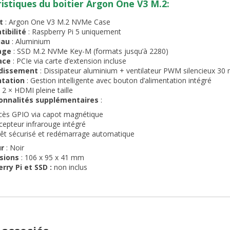
istiques du boitier Argon One V3 M.2:
t
: Argon One V3 M.2 NVMe Case
ibilité
: Raspberry Pi 5 uniquement
iau
: Aluminium
age
: SSD M.2 NVMe Key-M (formats jusqu’à 2280)
ace
: PCIe via carte d’extension incluse
idissement
: Dissipateur aluminium + ventilateur PWM silencieux 3
ntation
: Gestion intelligente avec bouton d’alimentation intégré
 2 × HDMI pleine taille
onnalités supplémentaires
:
cès GPIO via capot magnétique
cepteur infrarouge intégré
rêt sécurisé et redémarrage automatique
ur
: Noir
sions
: 106 x 95 x 41 mm
rry Pi et SSD :
non inclus