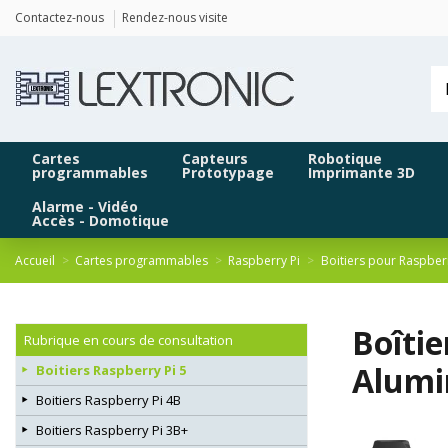
Panneau de gestion des cookies
Contactez-nous
Rendez-nous visite
Cartes
Capteurs
Robotique
programmables
Prototypage
Imprimante 3D
Alarme - Vidéo
Accès - Domotique
Accueil
Cartes programmables
Raspberry Pi
Boitiers pour Raspber
Boîti
Rubrique en cours de consultation
Alumi
Boitiers Raspberry Pi 5
Boitiers Raspberry Pi 4B
Boitiers Raspberry Pi 3B+