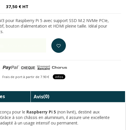
C
37,50 € HT
 V3 pour Raspberry Pi 5 avec support SSD M.2 NVMe PCIe,
if, bouton d’alimentation et HDMI pleine taille. Idéal pour
s.
Ajouter au panier
is de port à partir de 7.90 €
infos
es
Avis
(0)
 conçu pour le
Raspberry Pi 5
(non livré), destiné aux
e. Grâce à son châssis en aluminium, il assure une excellente
t adapté à un usage intensif ou permanent.