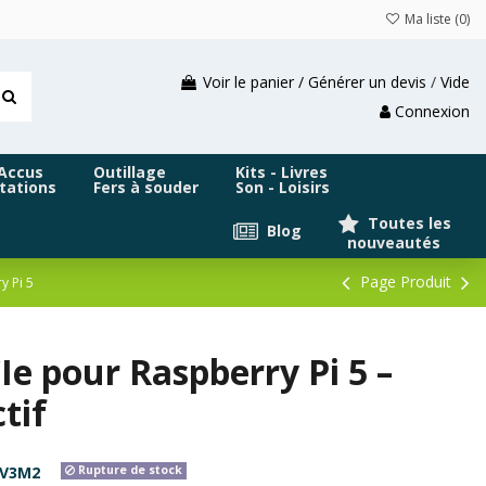
Ma liste (
0
)
Voir le panier / Générer un devis
/
Vide
Connexion
 Accus
Outillage
Kits - Livres
tations
Fers à souder
Son - Loisirs
Toutes les
Blog
nouveautés
Page Produit
y Pi 5
e pour Raspberry Pi 5 –
tif
V3M2
Rupture de stock