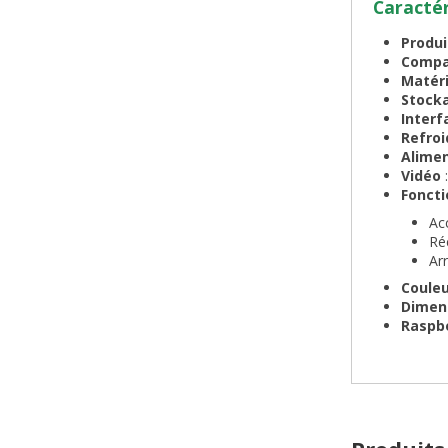
Caractér
Produi
Compat
Matér
Stock
Interf
Refro
Alime
Vidéo
:
Foncti
Ac
Ré
Ar
Coule
Dimen
Raspbe