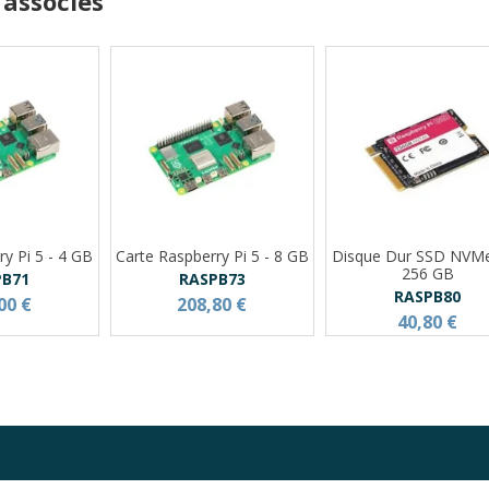
 associés
ry Pi 5 - 4 GB
Carte Raspberry Pi 5 - 8 GB
Disque Dur SSD NVM
256 GB
PB71
RASPB73
RASPB80
00 €
208,80 €
40,80 €