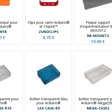
stique pour
Clips pour carte Arduino®
Plaque support
rduino®
et ChipKit™
d'expérimentation 
MOUNT2
0018
ZUNOCLIPS
RB-MOUNT2
0 €
8,70 €
10,68 €
sparent pour
Boîtier transparent bleu
Boîtier transparent 
ino®
pour Arduino®
Arduino® Mega25
SE-R10
LEX-CASE-R9
MEGA-CASE2