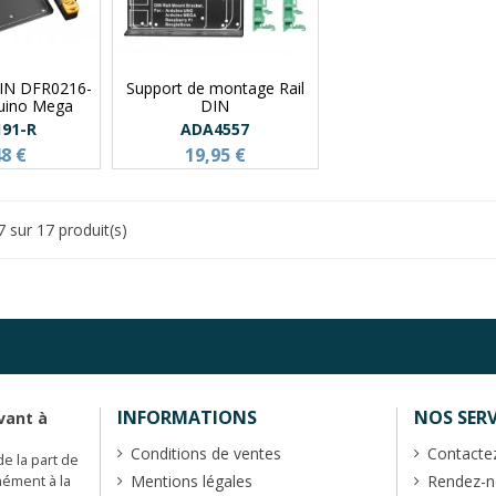
 DIN DFR0216-
Support de montage Rail
duino Mega
DIN
191-R
ADA4557
48 €
19,95 €
7 sur 17 produit(s)
INFORMATIONS
NOS SERV
vant à
Conditions de ventes
Contacte
de la part de
Mentions légales
Rendez-no
mément à la