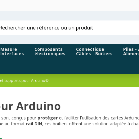
Mesure
Composants
Connectique
Piles -
Interfaces
électroniques
Câbles - Boîtiers
Alimen
s et supports pour Arduino®
our Arduino
e sont conçus pour
protéger
et faciliter l'utilisation des cartes Ard
me au format
rail DIN
, ces boîtiers offrent une solution adaptée à ch