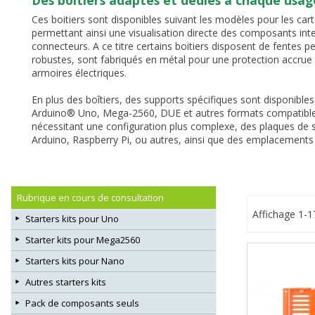
Des boîtiers adaptés et dédiés à chaque usag
Ces boitiers sont disponibles suivant les modèles pour les car
permettant ainsi une visualisation directe des composants inte
connecteurs. A ce titre certains boitiers disposent de fentes
robustes, sont fabriqués en métal pour une protection accrue
armoires électriques.
En plus des boîtiers, des supports spécifiques sont disponibles 
Arduino® Uno, Mega-2560, DUE et autres formats compatibles s
nécessitant une configuration plus complexe, des plaques de 
Arduino, Raspberry Pi, ou autres, ainsi que des emplacements
Rubrique en cours de consultation
Affichage 1-1
Starters kits pour Uno
Starter kits pour Mega2560
Starters kits pour Nano
Autres starters kits
Pack de composants seuls