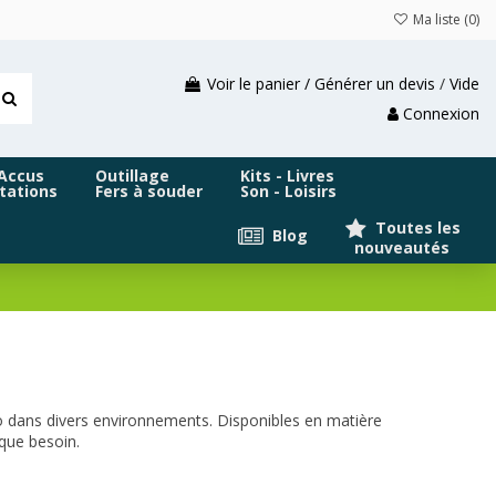
Ma liste (
0
)
Voir le panier / Générer un devis
/
Vide
Connexion
 Accus
Outillage
Kits - Livres
tations
Fers à souder
Son - Loisirs
Toutes les
Blog
nouveautés
uino dans divers environnements. Disponibles en matière
aque besoin.