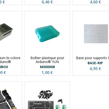
6 €
6,46 €
4,60 €
nium bi-colore
Boîtier plastique pour
Base pour supports R
rduino®
Arduino® YUN
BASE-RIP
IBOX
M000008
6,95 €
00 €
1,00 €