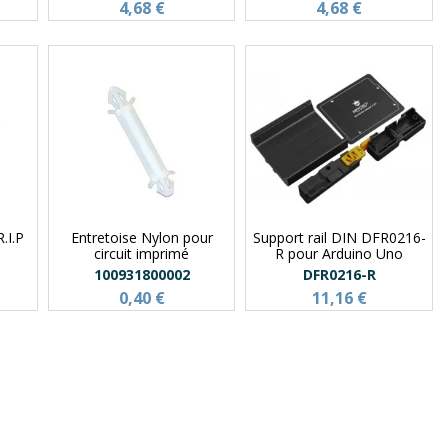
4,68 €
4,68 €
.I.P
Entretoise Nylon pour
Support rail DIN DFR0216-
circuit imprimé
R pour Arduino Uno
100931800002
DFR0216-R
0,40 €
11,16 €