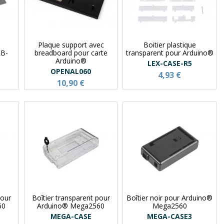
Plaque support avec
Boitier plastique
RB-
breadboard pour carte
transparent pour Arduino®
Arduino®
LEX-CASE-R5
OPENAL060
4,93 €
10,90 €
pour
Boîtier transparent pour
Boîtier noir pour Arduino®
60
Arduino® Mega2560
Mega2560
MEGA-CASE
MEGA-CASE3