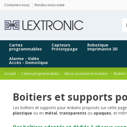
Panneau de gestion des cookies
Contactez-nous
Rendez-nous visite
Cartes
Capteurs
Robotique
programmables
Prototypage
Imprimante 3D
Alarme - Vidéo
Accès - Domotique
Accueil
Cartes programmables
kits et accessoires Arduino
Boitier
Boitiers et supports p
Les boîtiers et supports pour Arduino proposés sur cette pag
plastique
ou en
métal
,
transparents
ou
opaques
, et mê