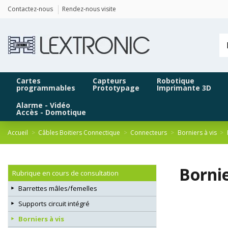
Panneau de gestion des cookies
Contactez-nous
Rendez-nous visite
Cartes
Capteurs
Robotique
programmables
Prototypage
Imprimante 3D
Alarme - Vidéo
Accès - Domotique
Accueil
Câbles Boitiers Connectique
Connecteurs
Borniers à vis
Bornie
Rubrique en cours de consultation
Barrettes mâles/femelles
Supports circuit intégré
Borniers à vis