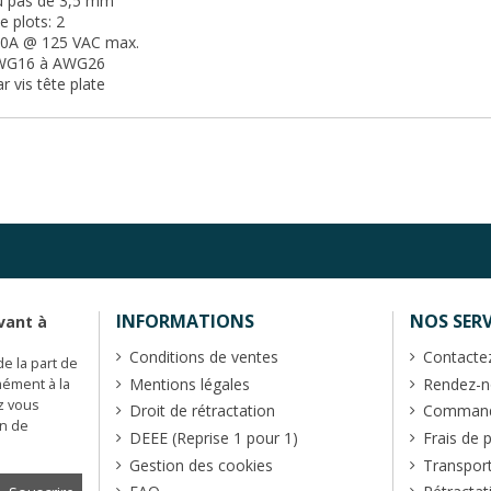
u pas de 3,5 mm
 plots: 2
 10A @ 125 VAC max.
 AWG16 à AWG26
r vis tête plate
INFORMATIONS
NOS SERV
vant à
Conditions de ventes
Contacte
de la part de
Mentions légales
Rendez-no
mément à la
z vous
Droit de rétractation
Commande
en de
DEEE (Reprise 1 pour 1)
Frais de 
Gestion des cookies
Transpor