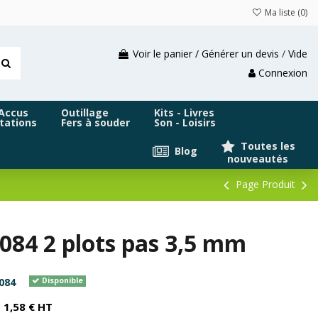
Ma liste (
0
)
Voir le panier / Générer un devis
/
Vide
Connexion
 Accus
Outillage
Kits - Livres
tations
Fers à souder
Son - Loisirs
Toutes les
Blog
nouveautés
Page Produit
8084 2 plots pas 3,5 mm
084
Disponible
1,58 € HT