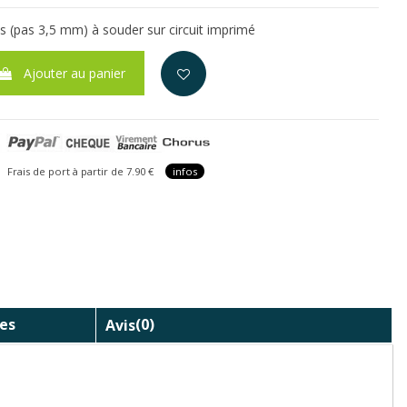
ts (pas 3,5 mm) à souder sur circuit imprimé
Ajouter au panier
is de port à partir de 7.90 €
infos
es
Avis
(0)