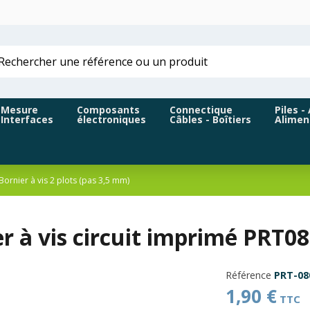
Mesure
Composants
Connectique
Piles -
Interfaces
électroniques
Câbles - Boîtiers
Alimen
Bornier à vis 2 plots (pas 3,5 mm)
r à vis circuit imprimé PRT0
Référence
PRT-08
1,90 €
TTC