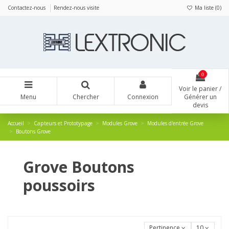
Panneau de gestion des cookies
Contactez-nous
Rendez-nous visite
Ma liste (
0
)
0
Voir le panier /
Menu
Chercher
Connexion
Générer un
devis
Accueil
Capteurs et Prototypage
Modules Grove
Modules d'entrée Grove
Boutons Grove
Grove Boutons
poussoirs
Pertinence
10