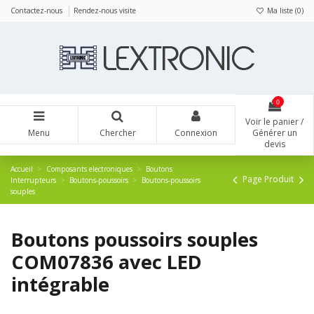
Panneau de gestion des cookies
Contactez-nous
Rendez-nous visite
Ma liste (
0
)
0
Voir le panier /
Menu
Chercher
Connexion
Générer un
devis
Accueil
Composants electroniques
Boutons
Page Produit
Interrupteurs
Boutons-poussoirs
Boutons-poussoirs
souples
Boutons poussoirs souples
COM07836 avec LED
intégrable