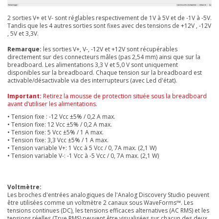
2 sorties V+ et V- sont réglables respectivement de 1V à 5V et de -1V à -5V.
Tandis que les 4 autres sorties sont fixes avec des tensions de +12V , -12V
, 5V et 3,3V.
Remarque:
les sorties V+, V-, -12V et +12V sont récupérables
directement sur des connecteurs mâles (pas 2,54 mm) ainsi que sur la
breadboard. Les alimentations 3,3 V et 5,0 V sont uniquement
disponibles sur la breadboard. Chaque tension sur la breadboard est
activable/désactivable via des interrupteurs (avec Led d'état).
Important:
Retirez la mousse de protection située sous la breadboard
avant d’utiliser les alimentations.
• Tension fixe : -12 Vcc ±5% / 0,2 A max.
• Tension fixe: 12 Vcc ±5% / 0,2 A max.
• Tension fixe: 5 Vcc ±5% / 1 A max.
• Tension fixe: 3,3 Vcc ±5% / 1 A max.
• Tension variable V+: 1 Vcc à 5 Vcc / 0, 7A max. (2,1 W)
• Tension variable V-: -1 Vcc à -5 Vcc / 0, 7A max. (2,1 W)
Voltmètre:
Les broches d'entrées analogiques de l'Analog Discovery Studio peuvent
être utilisées comme un voltmètre 2 canaux sous WaveForms™. Les
tensions continues (DC), les tensions efficaces alternatives (AC RMS) et les
tensions réelles (True RMS) peuvent être visualisées sur chacun des deux