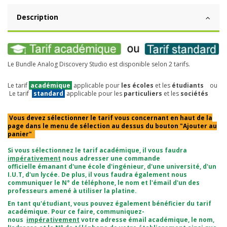
Description
Le
Bundle
Analog Discovery Studio est disponible selon 2 tarifs.
Le tarif
académique
applicable pour
les écoles
et les
étudiants
ou
Le tarif
standard
applicable pour les
particuliers
et les
sociétés
Vous devez sélectionner le tarif vous concernant en haut de la
page dans le menu de sélection au dessus du bouton "Ajouter au
panier"
Si vous sélectionnez le tarif académique, il vous faudra
impérativement
nous adresser une commande
officielle émanant d'une école d'ingénieur, d'une université, d'un
I.U.T, d'un lycée. De plus, il vous faudra également nous
communiquer le N° de téléphone, le nom et l'émail d'un des
professeurs amené à utiliser la platine.
En tant qu'étudiant, vous pouvez également bénéficier du tarif
académique. Pour ce faire, communiquez-
nous
impérativement
votre adresse émail académique, le nom,