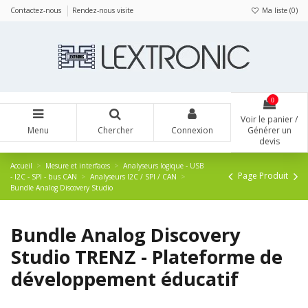
Panneau de gestion des cookies
Contactez-nous
Rendez-nous visite
Ma liste (
0
)
0
Voir le panier /
Menu
Chercher
Connexion
Générer un
devis
Accueil
Mesure et interfaces
Analyseurs logique - USB
Page Produit
- I2C - SPI - bus CAN
Analyseurs I2C / SPI / CAN
Bundle Analog Discovery Studio
Bundle Analog Discovery
Studio TRENZ - Plateforme de
développement éducatif