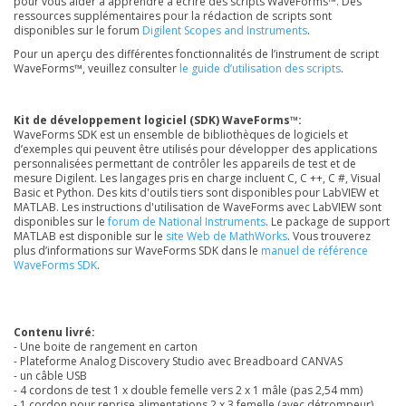
pour vous aider à apprendre à écrire des scripts WaveForms™. Des
ressources supplémentaires pour la rédaction de scripts sont
disponibles sur le forum
Digilent Scopes and Instruments
.
Pour un aperçu des différentes fonctionnalités de l’instrument de script
WaveForms™, veuillez consulter
le guide d’utilisation des scripts
.
Kit de développement logiciel (SDK) WaveForms™:
WaveForms SDK est un ensemble de bibliothèques de logiciels et
d’exemples qui peuvent être utilisés pour développer des applications
personnalisées permettant de contrôler les appareils de test et de
mesure Digilent. Les langages pris en charge incluent C, C ++, C #, Visual
Basic et Python. Des kits d'outils tiers sont disponibles pour LabVIEW et
MATLAB. Les instructions d'utilisation de WaveForms avec LabVIEW sont
disponibles sur le
forum de National Instruments
. Le package de support
MATLAB est disponible sur le
site Web de MathWorks
. Vous trouverez
plus d’informations sur WaveForms SDK dans le
manuel de référence
WaveForms SDK
.
Contenu livré:
- Une boite de rangement en carton
- Plateforme Analog Discovery Studio avec Breadboard CANVAS
- un câble USB
- 4 cordons de test 1 x double femelle vers 2 x 1 mâle (pas 2,54 mm)
- 1 cordon pour reprise alimentations 2 x 3 femelle (avec détrompeur)