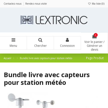
Panneau de gestion des cookies
Contactez-nous
Rendez-nous visite
Ma liste (
0
)
0
Voir le panier /
Menu
Chercher
Connexion
Générer un
devis
Page Produit
Accueil
Bundle livre avec capteurs pour station météo
Bundle livre avec capteurs
pour station météo