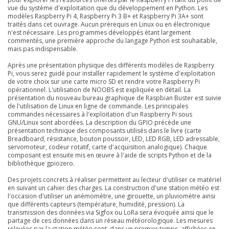
vue du système d'exploitation que du développement en Python. Les
modèles Raspberry Pi 4, Raspberry Pi 3 B+ et Raspberry Pi 3A+ sont
traités dans cet ouvrage. Aucun prérequis en Linux ou en électronique
n'est nécessaire. Les programmes développés étant largement
commentés, une première approche du langage Python est souhaitable,
mais pas indispensable.
Après une présentation physique des différents modèles de Raspberry
Pi, vous serez guidé pour installer rapidement le système d'exploitation
de votre choix sur une carte micro SD et rendre votre Raspberry Pi
opérationnel. L'utilisation de NOOBS est expliquée en détail. La
présentation du nouveau bureau graphique de Raspbian Buster est suivie
de l'utilisation de Linux en ligne de commande. Les principales
commandes nécessaires à l'exploitation d'un Raspberry Pi sous
GNU/Linux sont abordées. La description du GPIO précède une
présentation technique des composants utilisés dans le livre (carte
Breadboard, résistance, bouton poussoir, LED, LED RGB, LED adressable,
servomoteur, codeur rotatif, carte d'acquisition analogique). Chaque
composant est ensuite mis en œuvre à l'aide de scripts Python et de la
bibliothèque gpiozero.
Des projets concrets à réaliser permettent au lecteur d'utiliser ce matériel
en suivant un cahier des charges. La construction d'une station météo est
l'occasion d'utiliser un anémomètre, une girouette, un pluviomètre ainsi
que différents capteurs (température, humidité, pression). La
transmission des données via Sigfox ou LoRa sera évoquée ainsi que le
partage de ces données dans un réseau météorologique. Les mesures
relevées par la station météo sont, dans un premier temps, affichées en