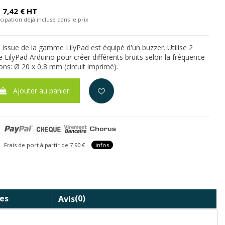
7,42 € HT
cipation déjà incluse dans le prix
e issue de la gamme LilyPad est équipé d'un buzzer. Utilise 2
 LilyPad Arduino pour créer différents bruits selon la fréquence
ns: Ø 20 x 0,8 mm (circuit imprimé).
Ajouter au panier
is de port à partir de 7.90 €
infos
es
Avis
(0)