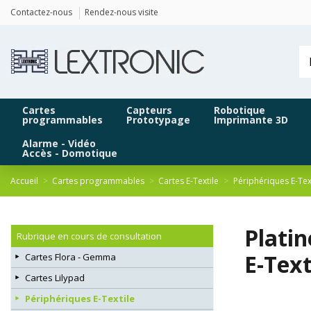
Panneau de gestion des cookies
Contactez-nous
Rendez-nous visite
Cartes
Capteurs
Robotique
programmables
Prototypage
Imprimante 3D
Alarme - Vidéo
Accès - Domotique
Accueil
Cartes programmables
Cartes E-Textile
Périphériques E-Tex
Platin
Rubrique en cours de consultation
E-Text
Cartes Flora - Gemma
Cartes Lilypad
Périphériques E-Textile