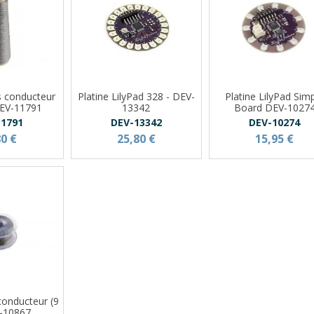
ls conducteur
Platine LilyPad 328 - DEV-
Platine LilyPad Sim
DEV-11791
13342
Board DEV-1027
11791
DEV-13342
DEV-10274
80 €
25,80 €
15,95 €
 conducteur (9
-10867