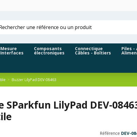
Mesure
Composants
Connectique
Piles -
Interfaces
électroniques
Câbles - Boîtiers
Alimen
tile
Buzzer LilyPad DEV-08463
e SParkfun LilyPad DEV-08463
ile
Référence
DEV-08