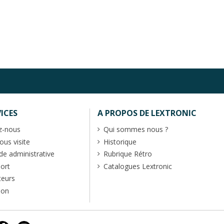
ICES
A PROPOS DE LEXTRONIC
z-nous
Qui sommes nous ?
us visite
Historique
 administrative
Rubrique Rétro
port
Catalogues Lextronic
teurs
ion