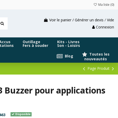
Ma liste (
0
)
Voir le panier / Générer un devis
/
Vide
Connexion
 Accus
Outillage
Kits - Livres
tations
Fers à souder
Son - Loisirs
Toutes les
Blog
nouveautés
Page Produit
 Buzzer pour applications
463
Disponible