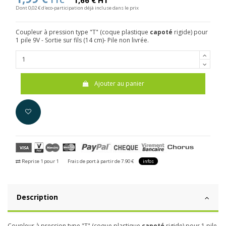
TTC
1,66 € HT
Dont 0,02 € d'eco-participation déjà incluse dans le prix
Coupleur à pression type "T" (coque plastique
capoté
rigide) pour
1 pile 9V - Sortie sur fils (14 cm)- Pile non livrée.
Ajouter au panier
Reprise 1 pour 1
Frais de port à partir de 7.90 €
infos
Description
Coupleur à pression type "T" (coque plastique
capoté
rigide) pour 1 pile