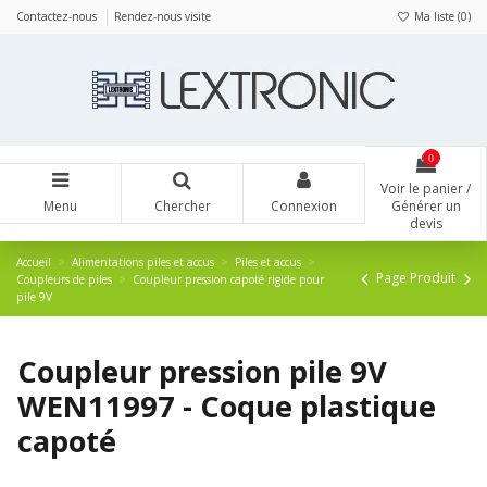
Panneau de gestion des cookies
Contactez-nous
Rendez-nous visite
Ma liste (
0
)
0
Voir le panier /
Menu
Chercher
Connexion
Générer un
devis
Accueil
Alimentations piles et accus
Piles et accus
Page Produit
Coupleurs de piles
Coupleur pression capoté rigide pour
pile 9V
Coupleur pression pile 9V
WEN11997 - Coque plastique
capoté