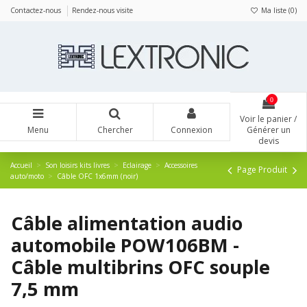
Panneau de gestion des cookies
Contactez-nous
Rendez-nous visite
Ma liste (
0
)
0
Voir le panier /
Menu
Chercher
Connexion
Générer un
devis
Accueil
Son loisirs kits livres
Eclairage
Accessoires
Page Produit
auto/moto
Câble OFC 1x6mm (noir)
Câble alimentation audio
automobile POW106BM -
Câble multibrins OFC souple
7,5 mm