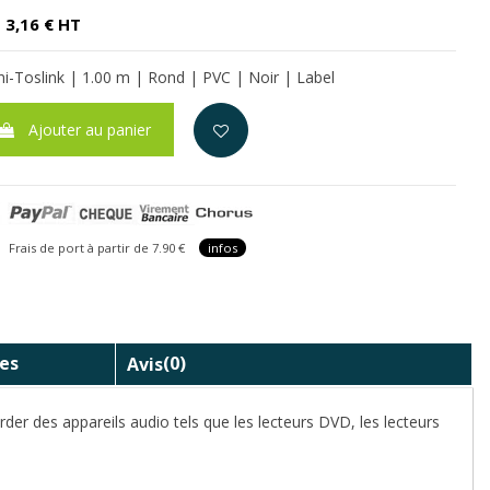
3,16 € HT
i-Toslink | 1.00 m | Rond | PVC | Noir | Label
Ajouter au panier
is de port à partir de 7.90 €
infos
es
Avis
(0)
er des appareils audio tels que les lecteurs DVD, les lecteurs