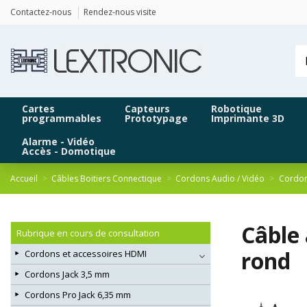
Panneau de gestion des cookies
Contactez-nous
Rendez-nous visite
Cartes
Capteurs
Robotique
programmables
Prototypage
Imprimante 3D
Alarme - Vidéo
Accès - Domotique
Accueil
Câbles Boitiers Connectique
Cordons Audio / Vidéo
Cordon
Câble
Rubrique en cours de consultation
rond
Cordons et accessoires HDMI
Cordons Jack 3,5 mm
Cordons Pro Jack 6,35 mm