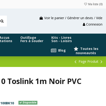
Ma liste (
0
)
Voir le panier / Générer un devis
/
Vide
Connexion
 Accus
Outillage
Kits - Livres
tations
Fers à souder
Son - Loisirs
Toutes les
Blog
nouveautés
Page Produit
0 Toslink 1m Noir PVC
100BK10
Disponible