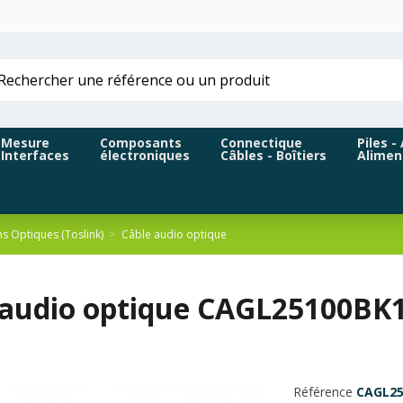
Mesure
Composants
Connectique
Piles -
Interfaces
électroniques
Câbles - Boîtiers
Alimen
s Optiques (Toslink)
Câble audio optique
 audio optique CAGL25100BK1
Référence
CAGL25