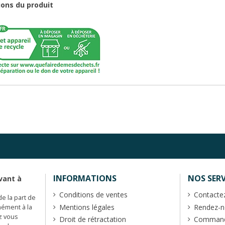
ions du produit
INFORMATIONS
NOS SERV
vant à
Conditions de ventes
Contacte
de la part de
Mentions légales
Rendez-no
mément à la
z vous
Droit de rétractation
Commande