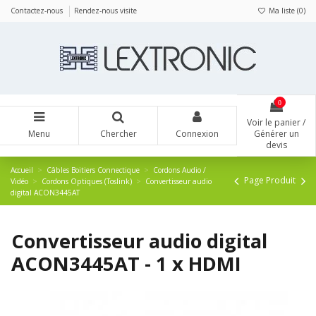
Panneau de gestion des cookies
Contactez-nous
Rendez-nous visite
Ma liste (
0
)
0
Voir le panier /
Menu
Chercher
Connexion
Générer un
devis
Accueil
Câbles Boitiers Connectique
Cordons Audio /
Page Produit
Vidéo
Cordons Optiques (Toslink)
Convertisseur audio
digital ACON3445AT
Convertisseur audio digital
ACON3445AT - 1 x HDMI