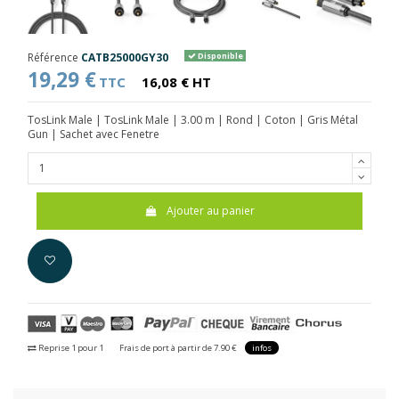
Référence
CATB25000GY30
Disponible
19,29 €
TTC
16,08 € HT
TosLink Male | TosLink Male | 3.00 m | Rond | Coton | Gris Métal
Gun | Sachet avec Fenetre
Ajouter au panier
Reprise 1 pour 1
Frais de port à partir de 7.90 €
infos