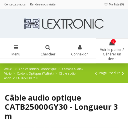
Panneau de gestion des cookies
Contactez-nous
Rendez-nous visite
Ma liste (
0
)
0
Voir le panier /
Menu
Chercher
Connexion
Générer un
devis
Accueil
Câbles Boitiers Connectique
Cordons Audio /
Page Produit
Vidéo
Cordons Optiques (Toslink)
Câble audio
optique CATB25000GY30
Câble audio optique
CATB25000GY30 - Longueur 3
m