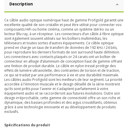
Description
Ce câble audio optique numérique haut de gamme Profigold garantit une
excellente qualité de son cristallin et peut être utilisé pour connecter vos
composants HiFi ou home cinéma, comme un système stéréo ou un
lecteur Blu-ray, à un récepteur. Les connecteurs d’un câble à fibre optique
sont également souvent utilisés sur les boîtiers multimédias, les
téléviseurs et toutes sortes d’autres équipements. Ce câble optique
prend en charge un taux de transfert de données de 192 kHz / 24 bits,
pour reproduire les derniers formats de son surround haute définition.
Les connecteurs avec contacts plaqués or 24 carats ont un boîtier de
connecteur en alliage d’aluminium de conception haut de gamme offrant
une finition de produit durable. Le câble en nylon tressé protège des
effets de lumière ultraviolette, des contraintes de torsion et de traction,
ce qui se traduit par une performance à vie et une durabilité maximale.
Les câbles audio Profigold sont les meilleurs de leur segment. La priorité
accordée à l'émotion musicale et le design détaillé de la série montrent
qu'ils sont prêts pour l'avenir et s'adaptent parfaitement à votre
équipement audio et se raccorderont aux futures évolutions. Outre son
design irréprochable, cette gamme de connectivité offre un son riche et
dynamique, des basses profondes et des aigus croustillants, obtenus
grâce à une technologie innovante et au développement de produits
exclusifs.
Spécifications du produit