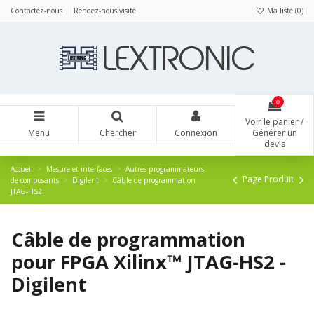
Panneau de gestion des cookies
Contactez-nous
Rendez-nous visite
Ma liste (
0
)
0
Voir le panier /
Menu
Chercher
Connexion
Générer un
devis
Accueil
Mesure et interfaces
Autres programmateurs
Page Produit
de composants
Digilent
Câble de programmation
JTAG-HS2
Câble de programmation
pour FPGA Xilinx™ JTAG-HS2 -
Digilent