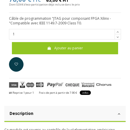
TTC
65,00 € HT
Dont 0,04 € d'eco-participation déjà incluse dans le prix
Câble de programmation "JTAG pour composant FPGA Xilinx -
"Compatible avec IEEE 1149.7-2009 Class T0.
Ajouter au panier
Reprise 1 pour 1
Frais de port à partir de 7.90 €
infos
Description
Ce module est soumis au contrôle de la réglementation américaine