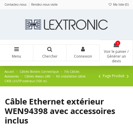
Panneau de gestion des cookies
Contactez-nous
Rendez-nous visite
Ma liste (
0
)
0
Voir le panier /
Menu
Chercher
Connexion
Générer un
devis
Accueil
Câbles Boitiers Connectique
Fils Câbles
Page Produit
Accessoires
Câbles réseau LAN
Kit installation câble
CAT6 U/UTP extérieur (100 m)
Câble Ethernet extérieur
WEN94398 avec accessoires
inclus