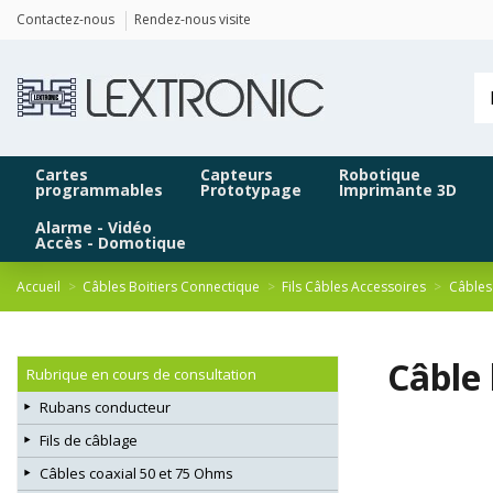
Panneau de gestion des cookies
Contactez-nous
Rendez-nous visite
Cartes
Capteurs
Robotique
programmables
Prototypage
Imprimante 3D
Alarme - Vidéo
Accès - Domotique
Accueil
Câbles Boitiers Connectique
Fils Câbles Accessoires
Câbles
Câble
Rubrique en cours de consultation
Rubans conducteur
Fils de câblage
Câbles coaxial 50 et 75 Ohms