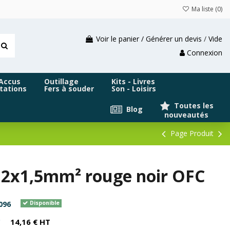
Ma liste (
0
)
Voir le panier / Générer un devis
/
Vide
Connexion
 Accus
Outillage
Kits - Livres
tations
Fers à souder
Son - Loisirs
Toutes les
Blog
nouveautés
Page Produit
 2x1,5mm² rouge noir OFC
096
Disponible
C
14,16 € HT