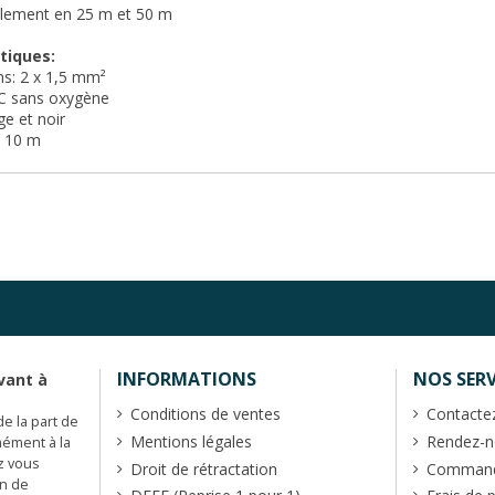
alement en 25 m et 50 m
tiques:
ns: 2 x 1,5 mm²
FC sans oxygène
ge et noir
e 10 m
INFORMATIONS
NOS SERV
vant à
Conditions de ventes
Contacte
de la part de
Mentions légales
Rendez-no
mément à la
z vous
Droit de rétractation
Commande
en de