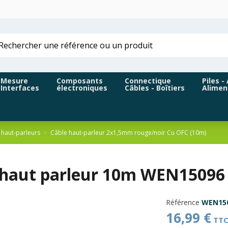
Mesure
Composants
Connectique
Piles -
Interfaces
électroniques
Câbles - Boîtiers
Alimen
 haut-parleurs
Câble haut-parleur 2x1,5mm rouge/noir Cu OFC (10m)
 haut parleur 10m WEN15096
Référence
WEN15
16,99 €
TT