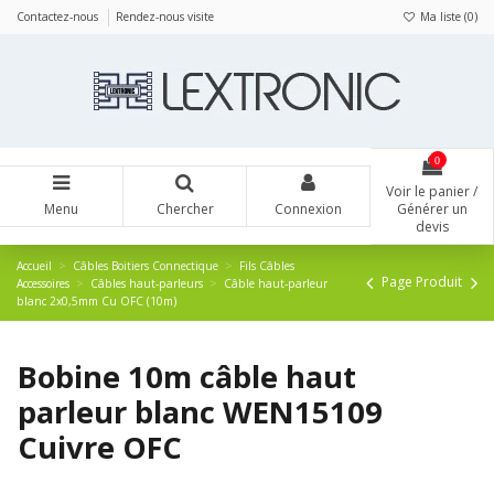
Panneau de gestion des cookies
Contactez-nous
Rendez-nous visite
Ma liste (
0
)
0
Voir le panier /
Menu
Chercher
Connexion
Générer un
devis
Accueil
Câbles Boitiers Connectique
Fils Câbles
Page Produit
Accessoires
Câbles haut-parleurs
Câble haut-parleur
blanc 2x0,5mm Cu OFC (10m)
Bobine 10m câble haut
parleur blanc WEN15109
Cuivre OFC