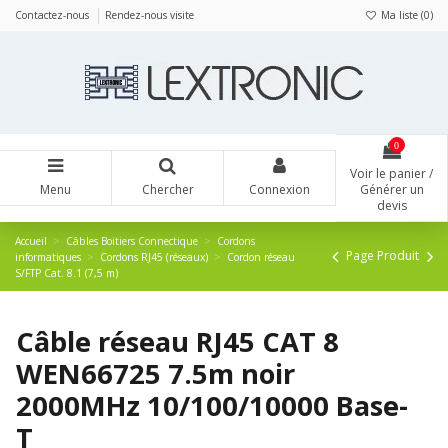
Panneau de gestion des cookies
Contactez-nous
Rendez-nous visite
Ma liste (
0
)
0
Voir le panier /
Menu
Chercher
Connexion
Générer un
devis
Accueil
Câbles Boitiers Connectique
Cordons
Page Produit
informatiques
Cordons RJ45 (réseaux)
Cordon réseau
S/FTP Cat. 8.1 (7,5 m)
Câble réseau RJ45 CAT 8
WEN66725 7.5m noir
2000MHz 10/100/10000 Base-
T