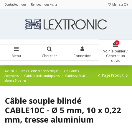
Panneau de gestion des cookies
Contactez-nous
Rendez-nous visite
Ma liste (
0
)
0
Voir le panier /
Menu
Chercher
Connexion
Générer un
devis
Accueil
Câbles Boitiers Connectique
Fils Câbles
Page Produit
Accessoires
Câble blindé multipaires
Câbles spécial
alarme 5 paires
Câble souple blindé
CABLE10C - Ø 5 mm, 10 x 0,22
mm, tresse aluminium