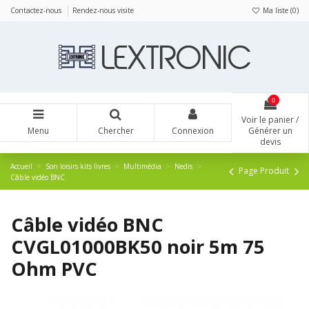
Panneau de gestion des cookies
Contactez-nous
Rendez-nous visite
Ma liste (
0
)
0
Voir le panier /
Menu
Chercher
Connexion
Générer un
devis
Accueil
Son loisirs kits livres
Multimédia
Nedis
Page Produit
Câble vidéo BNC
Câble vidéo BNC
CVGL01000BK50 noir 5m 75
Ohm PVC