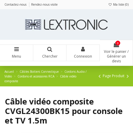
Panneau de gestion des cookies
Contactez-nous
Rendez-nous visite
Ma liste (
0
)
0
Voir le panier /
Menu
Chercher
Connexion
Générer un
devis
Accueil
Câbles Boitiers Connectique
Cordons Audio /
Page Produit
Vidéo
Cordons et accessoires RCA
Câble vidéo
composite
Câble vidéo composite
CVGL24300BK15 pour console
et TV 1.5m