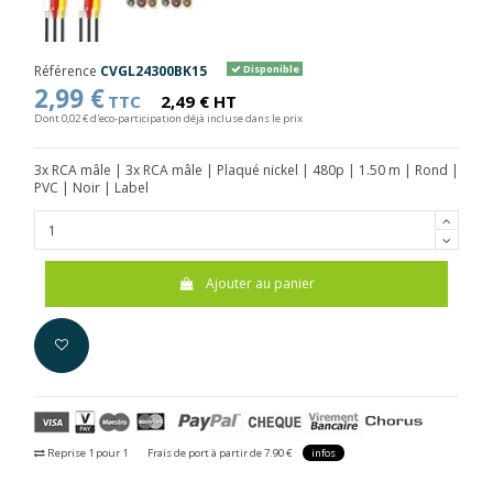
Référence
CVGL24300BK15
Disponible
2,99 €
TTC
2,49 € HT
Dont 0,02 € d'eco-participation déjà incluse dans le prix
3x RCA mâle | 3x RCA mâle | Plaqué nickel | 480p | 1.50 m | Rond |
PVC | Noir | Label
Ajouter au panier
Reprise 1 pour 1
Frais de port à partir de 7.90 €
infos