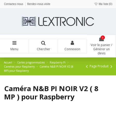
Panneau de gestion des cookies
Contactez-nous
Rendez-nous visite
Ma liste (
0
)
0
Voir le panier /
Menu
Chercher
Connexion
Générer un
devis
Accueil
Cartes programmables
Raspberry Pi
Page Produit
Caméras pour Raspberry
Caméra N&B PI NOIR V2 (8
MP) pour Raspberry
Caméra N&B PI NOIR V2 ( 8
MP ) pour Raspberry