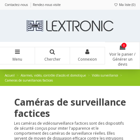
Panneau de gestion des cookies
Contactez-nous
Rendez-nous visite
Ma liste (
0
)
0
Voir le panier /
Menu
Chercher
Connexion
Générer un
devis
Accueil
Alarmes, vidéo, contrôle d'accès et domotique
Vidéo surveillance
Cameras de surveillances factices
Caméras de surveillance
factices
Les caméras de vidéosurveillance factices sont des dispositifs
de sécurité conçus pour imiter l'apparence et le
comportement des caméras de surveillance réelles. Elles
servent de moyen de dissuasion efficace contre les intrusions