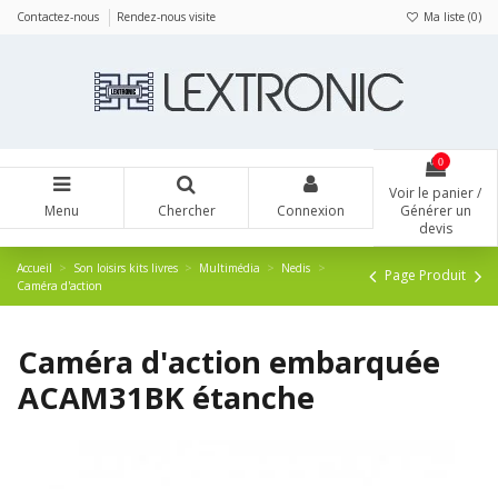
Panneau de gestion des cookies
Contactez-nous
Rendez-nous visite
Ma liste (
0
)
0
Voir le panier /
Menu
Chercher
Connexion
Générer un
devis
Accueil
Son loisirs kits livres
Multimédia
Nedis
Page Produit
Caméra d'action
Caméra d'action embarquée
ACAM31BK étanche