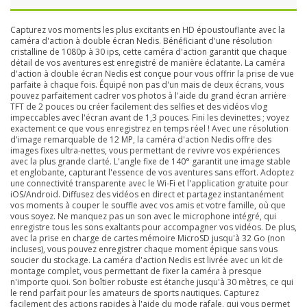
Capturez vos moments les plus excitants en HD époustouflante avec la
caméra d'action à double écran Nedis. Bénéficiant d'une résolution
cristalline de 1080p à 30 ips, cette caméra d'action garantit que chaque
détail de vos aventures est enregistré de manière éclatante. La caméra
d'action à double écran Nedis est conçue pour vous offrir la prise de vue
parfaite à chaque fois. Équipé non pas d'un mais de deux écrans, vous
pouvez parfaitement cadrer vos photos à l'aide du grand écran arrière
TFT de 2 pouces ou créer facilement des selfies et des vidéos vlog
impeccables avec l'écran avant de 1,3 pouces. Fini les devinettes ; voyez
exactement ce que vous enregistrez en temps réel ! Avec une résolution
d'image remarquable de 12 MP, la caméra d'action Nedis offre des
images fixes ultra-nettes, vous permettant de revivre vos expériences
avec la plus grande clarté. L'angle fixe de 140° garantit une image stable
et englobante, capturant l'essence de vos aventures sans effort. Adoptez
une connectivité transparente avec le Wi-Fi et l'application gratuite pour
iOS/Android. Diffusez des vidéos en direct et partagez instantanément
vos moments à couper le souffle avec vos amis et votre famille, où que
vous soyez. Ne manquez pas un son avec le microphone intégré, qui
enregistre tous les sons exaltants pour accompagner vos vidéos. De plus,
avec la prise en charge de cartes mémoire MicroSD jusqu'à 32 Go (non
incluses), vous pouvez enregistrer chaque moment épique sans vous
soucier du stockage. La caméra d'action Nedis est livrée avec un kit de
montage complet, vous permettant de fixer la caméra à presque
n'importe quoi. Son boîtier robuste est étanche jusqu'à 30 mètres, ce qui
le rend parfait pour les amateurs de sports nautiques. Capturez
facilement des actions rapides à l'aide du mode rafale, qui vous permet