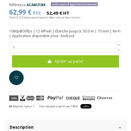
Référence
ACAM31BK
En cours d'approvisionnement
62,99 €
TTC
52,49 € HT
Dont 0,12 € d'eco-participation déjà incluse dans le prix
1080p@30fps | 12 MPixel | Étanche jusqu'à: 30.0 m | 70 min | Wi-Fi
| Application disponible pour: Android
Ajouter au panier
Reprise 1 pour 1
Frais de port à partir de 7.90 €
infos
Description