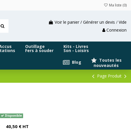
Ma liste (
0
)
Voir le panier / Générer un devis
/
Vide
Connexion
 Accus
Outillage
Kits - Livres
tations
Fers à souder
Son - Loisirs
Toutes les
Blog
nouveautés
Page Produit
Disponible
C
40,50 € HT