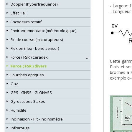
Doppler (hyperfréquence)
- Largeur:
- Longueur 
Effet Hall
Encodeurs rotatif
Environnementaux (météorologique)
Fin de course (microrupteurs)
Flexion (flex - bend sensor)
Force ( FSR ) Ceradex
Cette gamme
Force ( FSR ) divers
Plats et so
broches à s
Fourches optiques
exemple ci-
Gaz
GPS - GNSS - GLONASS
Gyroscopes 3 axes
Humidité
Inclinaison - Tilt - Inclinomètre
Infrarouge