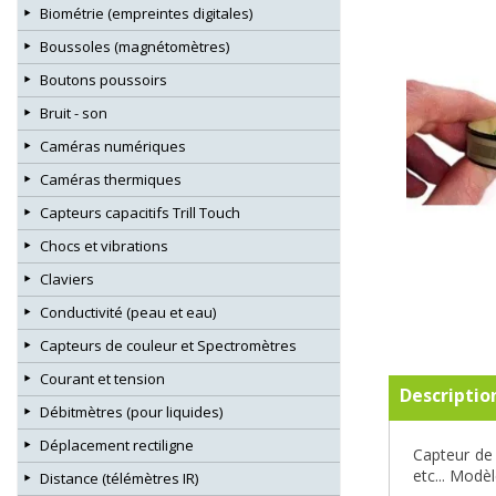
Biométrie (empreintes digitales)
Boussoles (magnétomètres)
Boutons poussoirs
Bruit - son
Caméras numériques
Caméras thermiques
Capteurs capacitifs Trill Touch
Chocs et vibrations
Claviers
Conductivité (peau et eau)
Capteurs de couleur et Spectromètres
Courant et tension
Descriptio
Débitmètres (pour liquides)
Déplacement rectiligne
Capteur de 
etc... Modè
Distance (télémètres IR)