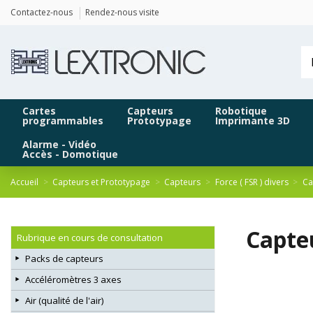
Panneau de gestion des cookies
Contactez-nous
Rendez-nous visite
Cartes
Capteurs
Robotique
programmables
Prototypage
Imprimante 3D
Alarme - Vidéo
Accès - Domotique
Accueil
Capteurs et Prototypage
Capteurs
Force ( FSR ) divers
Ca
Capte
Rubrique en cours de consultation
Packs de capteurs
Accéléromètres 3 axes
Air (qualité de l'air)