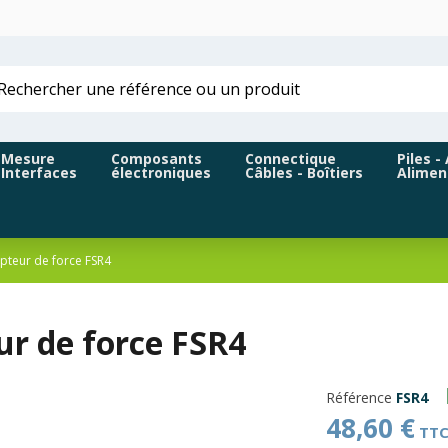
Mesure
Composants
Connectique
Piles -
Interfaces
électroniques
Câbles - Boîtiers
Alimen
pteur de force FSR4
ur de force FSR4
Référence
FSR4
48,60 €
TT