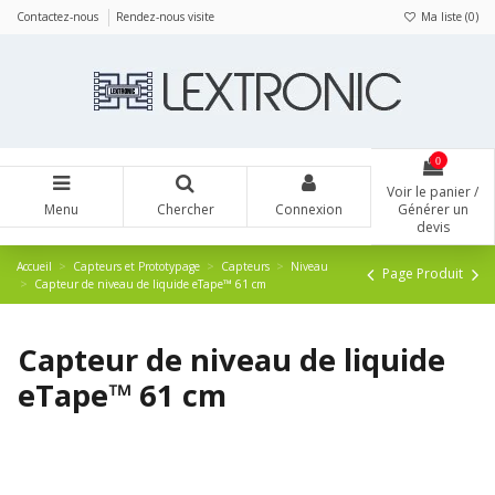
Panneau de gestion des cookies
Contactez-nous
Rendez-nous visite
Ma liste (
0
)
0
Voir le panier /
Menu
Chercher
Connexion
Générer un
devis
Accueil
Capteurs et Prototypage
Capteurs
Niveau
Page Produit
Capteur de niveau de liquide eTape™ 61 cm
Capteur de niveau de liquide
eTape™ 61 cm