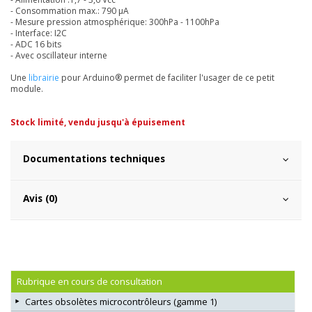
- Consommation max.: 790 µA
- Mesure pression atmosphérique: 300hPa - 1100hPa
- Interface: I2C
- ADC 16 bits
- Avec oscillateur interne
Une
librairie
pour Arduino® permet de faciliter l'usager de ce petit
module.
Stock limité, vendu jusqu'à épuisement
Documentations techniques
Avis (0)
Rubrique en cours de consultation
Cartes obsolètes microcontrôleurs (gamme 1)