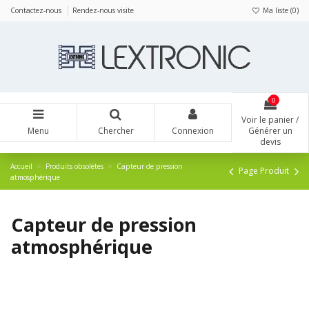
Panneau de gestion des cookies
Contactez-nous
Rendez-nous visite
Ma liste (
0
)
0
Voir le panier /
Menu
Chercher
Connexion
Générer un
devis
Accueil
Produits obsolètes
Capteur de pression
Page Produit
atmosphérique
Capteur de pression
atmosphérique